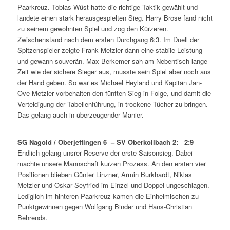
Paarkreuz. Tobias Wüst hatte die richtige Taktik gewählt und
landete einen stark herausgespielten Sieg. Harry Brose fand nicht
zu seinem gewohnten Spiel und zog den Kürzeren.
Zwischenstand nach dem ersten Durchgang 6:3. Im Duell der
Spitzenspieler zeigte Frank Metzler dann eine stabile Leistung
und gewann souverän. Max Berkemer sah am Nebentisch lange
Zeit wie der sichere Sieger aus, musste sein Spiel aber noch aus
der Hand geben. So war es Michael Heyland und Kapitän Jan-
Ove Metzler vorbehalten den fünften Sieg in Folge, und damit die
Verteidigung der Tabellenführung, in trockene Tücher zu bringen.
Das gelang auch in überzeugender Manier.
SG Nagold / Oberjettingen 6 – SV Oberkollbach 2: 2:9
Endlich gelang unsrer Reserve der erste Saisonsieg. Dabei
machte unsere Mannschaft kurzen Prozess. An den ersten vier
Positionen blieben Günter Linzner, Armin Burkhardt, Niklas
Metzler und Oskar Seyfried im Einzel und Doppel ungeschlagen.
Lediglich im hinteren Paarkreuz kamen die Einheimischen zu
Punktgewinnen gegen Wolfgang Binder und Hans-Christian
Behrends.