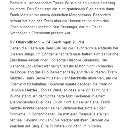
Paarkreuz, wo besonders Tobias Wüst eine souveräne Leistung
ablieferte. Den Schlusspunkt zum grandiosen Sieg setzte dann
Frank Metzler mit einem deutlichen Matchgewinn. Besonders
gefreut hat sich das Team über die Unterstützung durch das
Oberkollbacher Urgestein Kurt Steininger, der mit Oskar
Nothacker in Ottenbronn präsent war.
SV Oberkollbach – SF Gechingen 2: 9:4
Gegen die Gäste aus dem Gäu lag die Favoritenrolle erstmals bei
unseren Jungs. Im Dorfgemeinschaftshaus hatten sich zahlreiche
Zuschauer eingefunden und sorgen für tolle Stimmung. Die
bisherige Lockerheit war beim Start ins Match nicht vorhanden.
Im Doppel zog das Duo Berkemer / Heyland den Kürzeren. Frank
Metzler / Harry Brose mussten vier Matchbälle abwehren, um die
Oberhand zu behalten. Souverän agierte dagegen die Paarung
Jan-Ove Metzler / Tobias Wüst, so dass eine 2:1 Führung zu
Buche stand. An der Spitze hatte Max Berkemer in einem
ansprechenden Duell das Glück nicht auf seiner Seite. Frank
Metzler konnte dagegen seinen Widersacher, trotz einiger
Probleme, in Schach halten. Im mittleren Paarkreuz stellten
Michael Heyland und Jan-Ove Metzler mit ihren Erfolgen die
Weichen auf Sieg. Eine Punkteteilung dann im hinteren