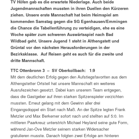
TV Höfen gab es die erwartete Niederlage. Auch beide
Jugendmannschaften mussten in ihren Duellen den Kürzeren
ziehen. Unsere erste Mannschaft hat beim Heimspiel am
kommenden Samstag gegen die SG Egenhausen/Emmingen
die Chance die Tabellenführung zu verteidigen, ehe es eine
Woche später zum schweren Auswärtsspiel nach Bad
Wildbad geht. Unsere Jugend 1 steht in Althengstett und
Grüntal vor den nächsten Herausforderungen in der
Bezirksklasse. Auf Reisen geht es auch für die zweite und
dritte Mannschaft.
TTC Ottenbronn 3 – SV Oberkollbach: 1:9
Mit dem deutlichen Erfolg gegen den Aufstiegsfavoriten aus dem
Althengstetter Ortsteil hat unsere Mannschaft ein weiteres
Ausrufezeichen gesetzt. Dabei kam unserem Team entgegen,
dass die Gastgeber auf ihren starken Spitzenspieler verzichten
mussten. Erneut gelang mit dem Gewinn aller drei
Eingangsdoppel ein Start nach Maß. An der Spitze legten Frank
Metzler und Max Berkemer sofort nach und stellten auf 5:0. Im
mittleren Paarkreuz unterstrich Michael Heyland seine gute Form,
während Jan-Ove Metzler seinem starken Widersacher
gratulieren musste. Danach folgten zwei Erfolge am hinteren