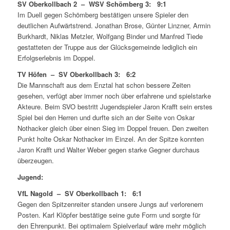
SV Oberkollbach 2 – WSV Schömberg 3: 9:1
Im Duell gegen Schömberg bestätigen unsere Spieler den
deutlichen Aufwärtstrend. Jonathan Brose, Günter Linzner, Armin
Burkhardt, Niklas Metzler, Wolfgang Binder und Manfred Tiede
gestatteten der Truppe aus der Glücksgemeinde lediglich ein
Erfolgserlebnis im Doppel.
TV Höfen – SV Oberkollbach 3: 6:2
Die Mannschaft aus dem Enztal hat schon bessere Zeiten
gesehen, verfügt aber immer noch über erfahrene und spielstarke
Akteure. Beim SVO bestritt Jugendspieler Jaron Krafft sein erstes
Spiel bei den Herren und durfte sich an der Seite von Oskar
Nothacker gleich über einen Sieg im Doppel freuen. Den zweiten
Punkt holte Oskar Nothacker im Einzel. An der Spitze konnten
Jaron Krafft und Walter Weber gegen starke Gegner durchaus
überzeugen.
Jugend:
VfL Nagold – SV Oberkollbach 1: 6:1
Gegen den Spitzenreiter standen unsere Jungs auf verlorenem
Posten. Karl Klöpfer bestätige seine gute Form und sorgte für
den Ehrenpunkt. Bei optimalem Spielverlauf wäre mehr möglich