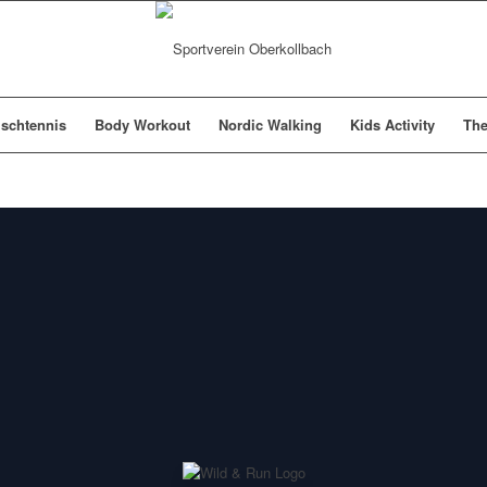
ischtennis
Body Workout
Nordic Walking
Kids Activity
The