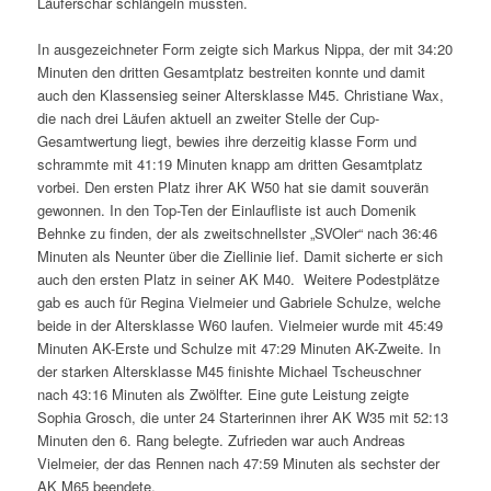
Läuferschar schlängeln mussten.
In ausgezeichneter Form zeigte sich Markus Nippa, der mit 34:20
Minuten den dritten Gesamtplatz bestreiten konnte und damit
auch den Klassensieg seiner Altersklasse M45. Christiane Wax,
die nach drei Läufen aktuell an zweiter Stelle der Cup-
Gesamtwertung liegt, bewies ihre derzeitig klasse Form und
schrammte mit 41:19 Minuten knapp am dritten Gesamtplatz
vorbei. Den ersten Platz ihrer AK W50 hat sie damit souverän
gewonnen. In den Top-Ten der Einlaufliste ist auch Domenik
Behnke zu finden, der als zweitschnellster „SVOler“ nach 36:46
Minuten als Neunter über die Ziellinie lief. Damit sicherte er sich
auch den ersten Platz in seiner AK M40. Weitere Podestplätze
gab es auch für Regina Vielmeier und Gabriele Schulze, welche
beide in der Altersklasse W60 laufen. Vielmeier wurde mit 45:49
Minuten AK-Erste und Schulze mit 47:29 Minuten AK-Zweite. In
der starken Altersklasse M45 finishte Michael Tscheuschner
nach 43:16 Minuten als Zwölfter. Eine gute Leistung zeigte
Sophia Grosch, die unter 24 Starterinnen ihrer AK W35 mit 52:13
Minuten den 6. Rang belegte. Zufrieden war auch Andreas
Vielmeier, der das Rennen nach 47:59 Minuten als sechster der
AK M65 beendete.