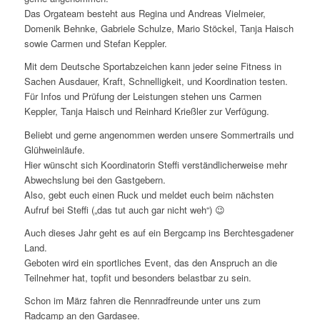
Das Orgateam besteht aus Regina und Andreas Vielmeier,
Domenik Behnke, Gabriele Schulze, Mario Stöckel, Tanja Haisch
sowie Carmen und Stefan Keppler.
Mit dem Deutsche Sportabzeichen kann jeder seine Fitness in
Sachen Ausdauer, Kraft, Schnelligkeit, und Koordination testen.
Für Infos und Prüfung der Leistungen stehen uns Carmen
Keppler, Tanja Haisch und Reinhard Krießler zur Verfügung.
Beliebt und gerne angenommen werden unsere Sommertrails und
Glühweinläufe.
Hier wünscht sich Koordinatorin Steffi verständlicherweise mehr
Abwechslung bei den Gastgebern.
Also, gebt euch einen Ruck und meldet euch beim nächsten
Aufruf bei Steffi („das tut auch gar nicht weh“) 😉
Auch dieses Jahr geht es auf ein Bergcamp ins Berchtesgadener
Land.
Geboten wird ein sportliches Event, das den Anspruch an die
Teilnehmer hat, topfit und besonders belastbar zu sein.
Schon im März fahren die Rennradfreunde unter uns zum
Radcamp an den Gardasee.