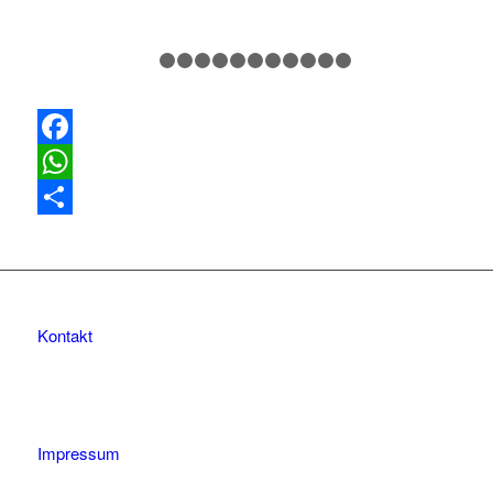
1
2
3
4
5
6
7
8
9
10
11
12
Facebook
WhatsApp
Teilen
Kontakt
Impressum