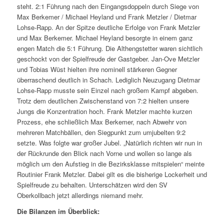
steht. 2:1 Führung nach den Eingangsdoppeln durch Siege von
Max Berkemer / Michael Heyland und Frank Metzler / Dietmar
Lohse-Rapp. An der Spitze deutliche Erfolge von Frank Metzler
und Max Berkemer. Michael Heyland besorgte in einem ganz
engen Match die 5:1 Führung. Die Althengstetter waren sichtlich
geschockt von der Spielfreude der Gastgeber. Jan-Ove Metzler
und Tobias Wüst hielten ihre nominell stärkeren Gegner
überraschend deutlich in Schach. Lediglich Neuzugang Dietmar
Lohse-Rapp musste sein Einzel nach großem Kampf abgeben.
Trotz dem deutlichen Zwischenstand von 7:2 hielten unsere
Jungs die Konzentration hoch. Frank Metzler machte kurzen
Prozess, ehe schließlich Max Berkemer, nach Abwehr von
mehreren Matchbällen, den Siegpunkt zum umjubelten 9:2
setzte. Was folgte war großer Jubel. „Natürlich richten wir nun in
der Rückrunde den Blick nach Vorne und wollen so lange als
möglich um den Aufstieg in die Bezirksklasse mitspielen“ meinte
Routinier Frank Metzler. Dabei gilt es die bisherige Lockerheit und
Spielfreude zu behalten. Unterschätzen wird den SV
Oberkollbach jetzt allerdings niemand mehr.
Die Bilanzen im Überblick: