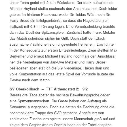
unser Team geriet mit 2:4 in Rückstand. Der stark aufspielende
Michael Heyland stellte nochmals den Anschluss her. Doch leider
gab es im hinteren Paarkreuz weder für Tobias Wüst noch für
Harry Brose ein Erfolgserlebnis, so dass die Nagoldtäler zur
Halbzeit mit 6:3 in Führung lagen. Eine Vorentscheidung brachte
dann das Duell der Spitzenspieler. Zunächst hatte Frank Metzler
das Match scheinbar sicher im Griff. Doch statt den „Sack
zuzumachen“ schlichen sich ungewohnte Fehler ein. Das führte
in der Konsequenz zur ersten Einzelniederlage. Zwar stellten Max
Berkemer und erneut Michael Heyland nochmals den Anschluss
her, die Niederlagen von Jan-Ove Metzler und Harry Brose
besiegelten aber letztlich die 5:9 Niederlage. Haken dran und
volle Konzentration auf das letzte Spiel der Vorrunde lautete die
Devise nach dem Match.
SV Oberkollbach – TTF Althengstett 2: 9:2
Bereits drei Tage später die nächste Bewährungsprobe gegen
eine Spitzenmannschart. Die Gäste haben den Aufstieg als
Saisonziel ausgegeben. Doch sie hatten die Rechnung ohne die
hochmotivierte Truppe des SVO gemacht. Angefeuert von
zahlreichen Zuschauern spielte unsere Mannschaft groß auf und
zeigte dem Gegner warum Oberkollbach an der Tabellenspitze