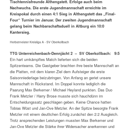
Tischtennisfreunde Althengstett. Erfolge auch beim
Nachwuchs. Die erste Jugendmannschaft erreichte im
Kreispokal durch einen 4:1 Sieg in Althengstett das „Final-
Four“ Turnier im Januar. Der zweiten Jugendmannschaft
gelang beim Nachbarschaftsduell in Altburg ein 10:0
Kantersieg.
Herbstmeister Kreisliga A - SV Oberkollbach
TTG Unterreichenbach-Dennjächt 2 – SV
Oberkollbach: 9:5
Ein hart umkämpftes Match lieferten sich die beiden
Spitzenteams. Die Gastgeber brachten ihre beste Mannschaft an
die Platten, mit dem klaren Ziel dem Aufsteiger die erste
Saisonniederlage beizubringen. Von Anfang an geriet unsere
Mannschaft in Rückstand. Im Doppel konnte lediglich die
Paarung Max Berkemer / Michael Heyland punkten. Das Duo
Frank Metzler / Harry Brose musste sich hauchdünn im
Entscheidungssatz geschlagen geben. Keine Chance hatten
Tobias Wüst und Jan-Ove Metzler. An der Spitze besorgte Frank
Metzler mit einem deutlichen Erfolg zunächst den 2:2 Ausgleich.
Trotz ansprechenden Leistungen mussten Max Berkemer und
Jan-Ove Metzler die Stärke ihrer Widersacher anerkennen und