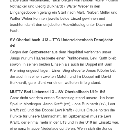
Nothacker und Georg Burkhardt / Walter Weber in den
Eingangsdoppeln gelang ein Start nach Maß. Norbert Müller und
Walter Weber konnten jeweils beide Einzel gewinnen und
brachten damit den umjubelten Auswärtssieg unter Dach und
Fach.
SV Oberkollbach U13 – TTG Unterreichenbach-Dennjächt:
4:6
Gegen den Spitzenreiter aus dem Nagoldtal verfehlten unser
Jungs nur um Haaresbreite einen Punktgewinn. Levi Krafft blieb
sowohl in seinen beiden Einzeln als auch im Doppel mit Sam
Kremring ungeschlagen. Einen Sieg steuerte Jonas Klöpfer bei,
der auch in seinem zweiten Match, und im Doppel mit David
Burkhardt, ganz dicht vor einem weiteren Erfolg stand.
MUTTV Bad Liebenzell 3 – SV Oberkollbach U19: 5:5
Ganz dicht vor dem ersten Saisonsieg stand unsere U19 beim
Spiel in Möttlingen. Jaron Krafft (2x), Jona Burkhardt (1x), Levi
Krafft (1x) und das Doppel Levi Krafft / Julius Greule holten die
Punkte für unsere Mannschaft. Im Spitzenspiel musste Levi
Krafft, der einmal mehr in der U13 und in der U19 im Einsatz war,
eine ganz knappe Niederlage quittieren. Wenn sich die Jungs