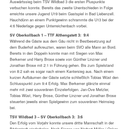
Auswärtssieg beim TSV Wildbad 3 die ersten Pluspunkte
verbuchen konnte. Bereits das zweite Unentschieden in Folge
erreichte unsere Jugend U19 beim Gastspiel in Bad Liebenzell.
Hauchdünn an einem Punktgewinn schrammte die U13 bei der
4:6 Niederlage gegen Unterreichenbach vorbei.
SV Oberkollbach 1 – TTF Althengstett 3: 9:4
Während die Gäste aus dem Gäu nicht in Bestbesetzung auf
dem Buderhof aufkreuzten, waren beim SVO alle Mann an Bord.
Bereits in den Doppeln konnte man mit Siegen von Max
Berkemer und Harry Brose sowie von Günther Linzner und
Jonathan Brose mit 2:1 in Führung gehen. Bis zum Spielstand
von 8:2 sah es sogar nach einem Kantersieg aus. Nach einem
kurzen Aufbäumen der Gäste setzte schließlich Tobias Wüst den
Schlusspunkt zum 9:4 Erfolg. Max Berkemer glänzte einmal
mehr mit zwei souveränen Einzelerfolgen. Jan-Ove Metzler,
Tobias Wüst, Harry Brose, Günther Linzner und Jonathan Brose
steuerten jeweils einen Spielgewinn zum souveränen Heimsieg
bei.
TSV Wildbad 3 – SV Oberkollbach 3: 3:6
Den Erfolg vom Vorjahr konnte unsere dritte Mannschaft in der
Bäderstadt wiederholen. Nach Siegen von Norbert Müller / Oskar